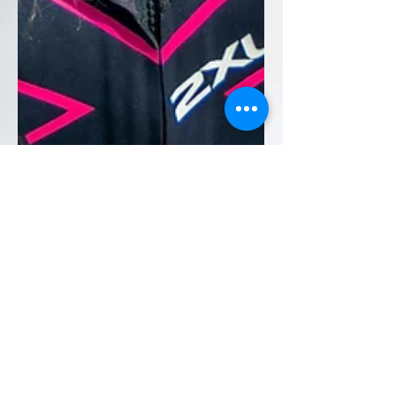
18 feb
Tempo di lettura: 8 min
Guida alla durabilità: capire
quando il dolore dice di
fermarsi