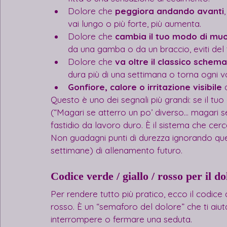
Dolore che 
peggiora andando avanti
vai lungo o più forte, più aumenta.
Dolore che 
cambia il tuo modo di muo
da una gamba o da un braccio, eviti del 
Dolore che 
va oltre il classico schem
dura più di una settimana o torna ogni vo
Gonfiore, calore o irritazione visibile
 
Questo è uno dei segnali più grandi: se il tuo 
(“Magari se atterro un po’ diverso… magari s
fastidio da lavoro duro. È il sistema che cer
Non guadagni punti di durezza ignorando quest
settimane) di allenamento futuro.
Codice verde / giallo / rosso per il do
Per rendere tutto più pratico, ecco il codice a
rosso. È un “semaforo del dolore” che ti aiu
interrompere o fermare una seduta.​​