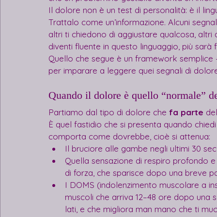
Il dolore non è un test di personalità: è il l
Trattalo come un’informazione. Alcuni segnal
altri ti chiedono di aggiustare qualcosa, altri
diventi fluente in questo linguaggio, più sar
Quello che segue è un framework semplice 
per imparare a leggere quei segnali di dolore,
Quando il dolore è quello “normale” d
Partiamo dal tipo di dolore che 
fa parte
 de
È quel fastidio che si presenta quando chiedi
comporta come dovrebbe, cioè si attenua:
Il bruciore alle gambe negli ultimi 30 sec
Quella sensazione di respiro profondo e g
di forza, che sparisce dopo una breve p
I DOMS (indolenzimento muscolare a inso
muscoli che arriva 12–48 ore dopo una s
lati, e che migliora man mano che ti muovi