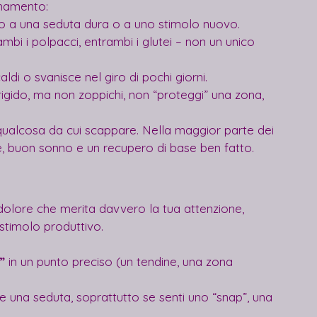
enamento:
arlo a una seduta dura o a uno stimolo nuovo.
rambi i polpacci, entrambi i glutei – non un unico 
caldi o svanisce nel giro di pochi giorni.
 rigido, ma non zoppichi, non “proteggi” una zona, 
qualcosa da cui scappare. Nella maggior parte dei 
te, buon sonno e un recupero di base ben fatto.
 dolore che merita davvero la tua attenzione, 
 stimolo produttivo.
”
 in un punto preciso (un tendine, una zona 
e una seduta, soprattutto se senti uno “snap”, una 