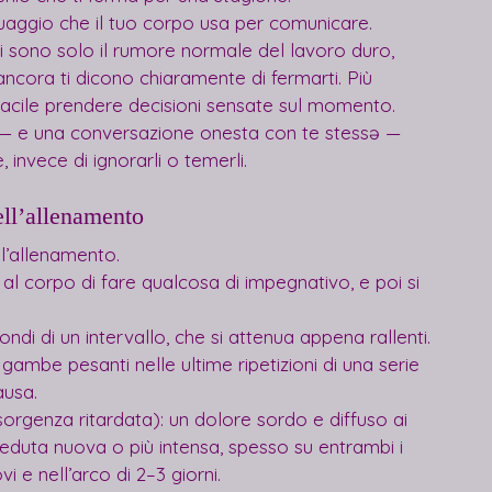
inguaggio che il tuo corpo usa per comunicare. 
i sono solo il rumore normale del lavoro duro, 
 ancora ti dicono chiaramente di fermarti. Più 
à facile prendere decisioni sensate sul momento.
— e una conversazione onesta con te stessə — 
 invece di ignorarli o temerli.
ell’allenamento
ll’allenamento.
 al corpo di fare qualcosa di impegnativo, e poi si 
ondi di un intervallo, che si attenua appena rallenti.
ambe pesanti nelle ultime ripetizioni di una serie 
ausa.
rgenza ritardata): un dolore sordo e diffuso ai 
eduta nuova o più intensa, spesso su entrambi i 
 e nell’arco di 2–3 giorni.