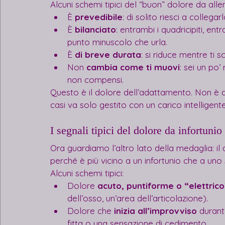
Alcuni schemi tipici del “buon” dolore da all
È 
prevedibile
: di solito riesci a colleg
È 
bilanciato
: entrambi i quadricipiti, ent
punto minuscolo che urla.
È 
di breve durata
: si riduce mentre ti s
Non 
cambia come ti muovi
: sei un po’
non compensi.
Questo è il dolore dell’adattamento. Non è 
casi va solo gestito con un carico intelligen
I segnali tipici del dolore da infortunio
Ora guardiamo l’altro lato della medaglia: il
perché è più vicino a un infortunio che a uno
Alcuni schemi tipici:
Dolore 
acuto, puntiforme o “elettrico
dell’osso, un’area dell’articolazione).
Dolore che 
inizia all’improvviso
 durant
fitta o una sensazione di cedimento.