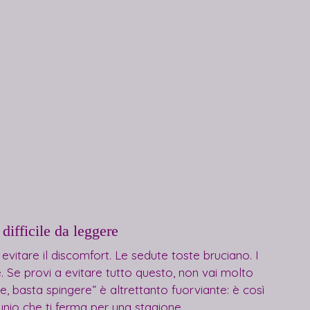
difficile da leggere
vitare il discomfort. Le sedute toste bruciano. I 
 Se provi a evitare tutto questo, non vai molto 
, basta spingere” è altrettanto fuorviante: è così 
unio che ti ferma per una stagione.