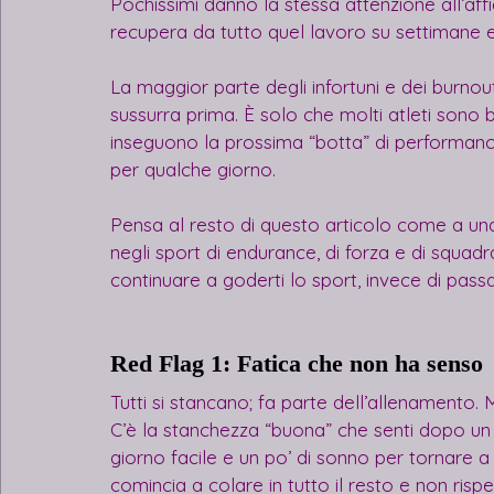
Pochissimi danno la stessa attenzione all’aff
recupera da tutto quel lavoro su settimane e m
La maggior parte degli infortuni e dei burnout
sussurra prima. È solo che molti atleti sono b
inseguono la prossima “botta” di performanc
per qualche giorno.
Pensa al resto di questo articolo come a un
negli sport di endurance, di forza e di squadr
continuare a goderti lo sport, invece di passa
Red Flag 1: Fatica che non ha senso
Tutti si stancano; fa parte dell’allenamento. 
C’è la stanchezza “buona” che senti dopo u
giorno facile e un po’ di sonno per tornare a se
comincia a colare in tutto il resto e non ris