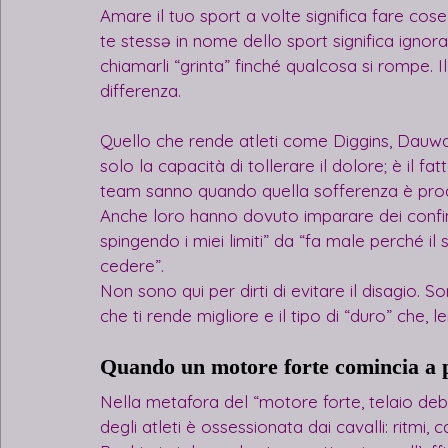
Amare il tuo sport a volte significa fare cos
te stessə in nome dello sport significa ignorar
chiamarli “grinta” finché qualcosa si rompe. I
differenza.
Quello che rende atleti come Diggins, Dauwa
solo la capacità di tollerare il dolore; è il fa
team sanno quando quella sofferenza è prod
Anche loro hanno dovuto imparare dei confin
spingendo i miei limiti” da “fa male perché i
cedere”.
Non sono qui per dirti di evitare il disagio. Son
che ti rende migliore e il tipo di “duro” che, 
Quando un motore forte comincia a p
Nella metafora del “motore forte, telaio deb
degli atleti è ossessionata dai cavalli: ritmi, c