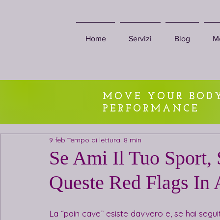
Home
Servizi
Blog
M
MOVE YOUR BODY
PERFORMANCE
9 feb
Tempo di lettura: 8 min
Se Ami Il Tuo Sport, 
Queste Red Flags In
La “pain cave” esiste davvero e, se hai seguito 