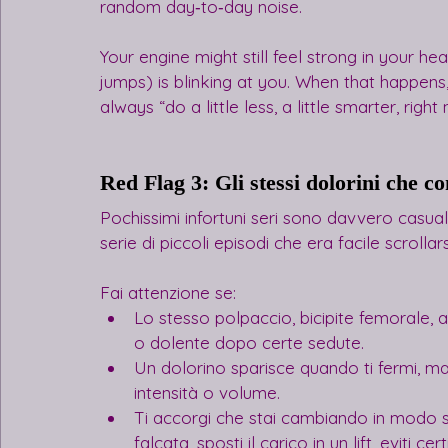
random day‑to‑day noise.
Your engine might still feel strong in your he
jumps) is blinking at you. When that happens,
always “do a little less, a little smarter, right
Red Flag 3: Gli stessi dolorini che c
Pochissimi infortuni seri sono davvero casua
serie di piccoli episodi che era facile scrollar
Fai attenzione se:
Lo stesso polpaccio, bicipite femorale, 
o dolente dopo certe sedute.
Un dolorino sparisce quando ti fermi, m
intensità o volume.
Ti accorgi che stai cambiando in modo sott
falcata, sposti il carico in un lift, eviti ce