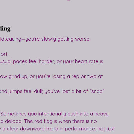
ding
 plateauing—you’re slowly getting worse.
ort:
usual paces feel harder, or your heart rate is 
ow grind up, or you’re losing a rep or two at 
nd jumps feel dull; you’ve lost a bit of “snap” 
 Sometimes you intentionally push into a heavy 
a deload. The red flag is when there is no 
 a clear downward trend in performance, not just 