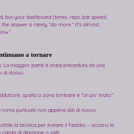
ad, but your dashboard (times, reps, bar speed, 
 the answer is rarely “do more.” It’s almost 
 now.”
ontinuano a tornare
li. La maggior parte è stata preceduta da una 
si di dosso.
adduttore, spalla o zona lombare è “un po’ tirato” 
a torna puntuale non appena alzi di nuovo 
ile la tecnica per evitare il fastidio – accorci la 
rti cambi di direzione o salti.