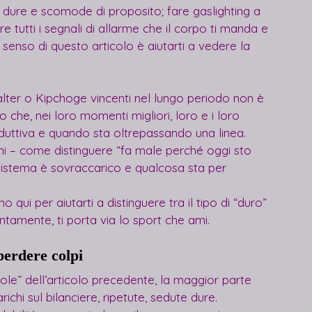
e dure e scomode di proposito; fare gaslighting a 
e tutti i segnali di allarme che il corpo ti manda e 
l senso di questo articolo è aiutarti a vedere la 
lter o Kipchoge vincenti nel lungo periodo non è 
tto che, nei loro momenti migliori, loro e i loro 
uttiva e quando sta oltrepassando una linea. 
i – come distinguere “fa male perché oggi sto 
l sistema è sovraccarico e qualcosa sta per 
o qui per aiutarti a distinguere tra il tipo di “duro” 
lentamente, ti porta via lo sport che ami.
erdere colpi
ole” dell’articolo precedente, la maggior parte 
arichi sul bilanciere, ripetute, sedute dure. 