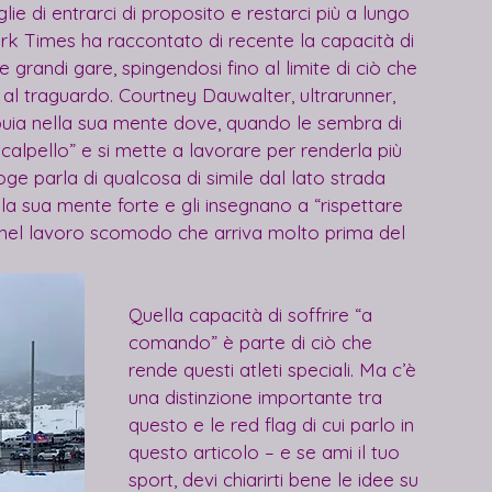
ie di entrarci di proposito e restarci più a lungo 
rk Times ha raccontato di recente la capacità di 
e grandi gare, spingendosi fino al limite di ciò che 
 al traguardo. Courtney Dauwalter, ultrarunner, 
uia nella sua mente dove, quando le sembra di 
calpello” e si mette a lavorare per renderla più 
oge parla di qualcosa di simile dal lato strada 
la sua mente forte e gli insegnano a “rispettare 
 nel lavoro scomodo che arriva molto prima del 
Quella capacità di soffrire “a 
comando” è parte di ciò che 
rende questi atleti speciali. Ma c’è 
una distinzione importante tra 
questo e le red flag di cui parlo in 
questo articolo – e se ami il tuo 
sport, devi chiarirti bene le idee su 