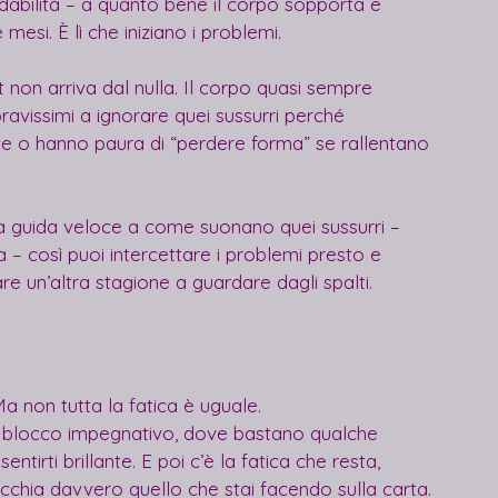
idabilità – a quanto bene il corpo sopporta e 
esi. È lì che iniziano i problemi.
 non arriva dal nulla. Il corpo quasi sempre 
ravissimi a ignorare quei sussurri perché 
e o hanno paura di “perdere forma” se rallentano 
a guida veloce a come suonano quei sussurri – 
a – così puoi intercettare i problemi presto e 
re un’altra stagione a guardare dagli spalti.
Ma non tutta la fatica è uguale.
n blocco impegnativo, dove bastano qualche 
ntirti brillante. E poi c’è la fatica che resta, 
pecchia davvero quello che stai facendo sulla carta.